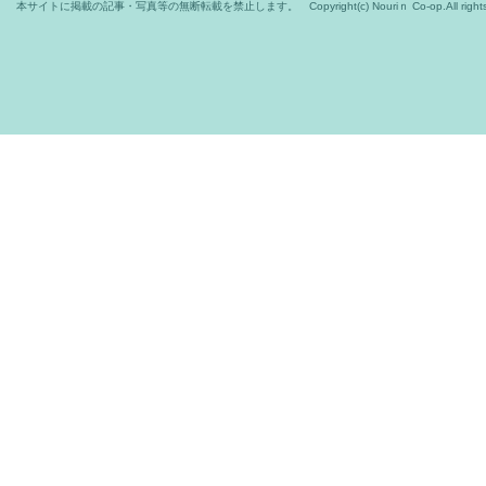
本サイトに掲載の記事・写真等の無断転載を禁止します。 Copyright(c) Nouriｎ Co-op.All rights r