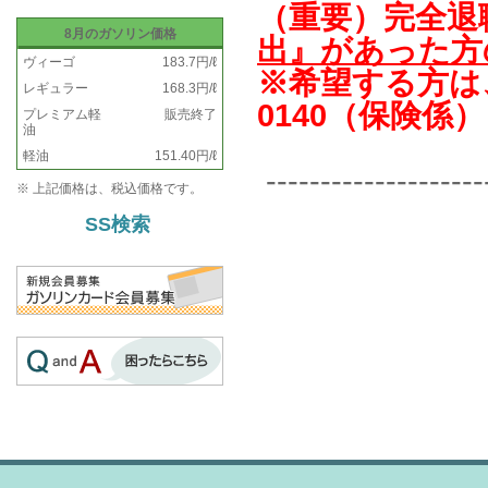
（重要）完全退
8月のガソリン価格
出』があった方
ヴィーゴ
183.7円/ℓ
※希望する方は、
レギュラー
168.3円/ℓ
0140（保険係）
プレミアム軽
販売終了
油
軽油
151.40円/ℓ
--------------------
※ 上記価格は、税込価格です。
SS検索