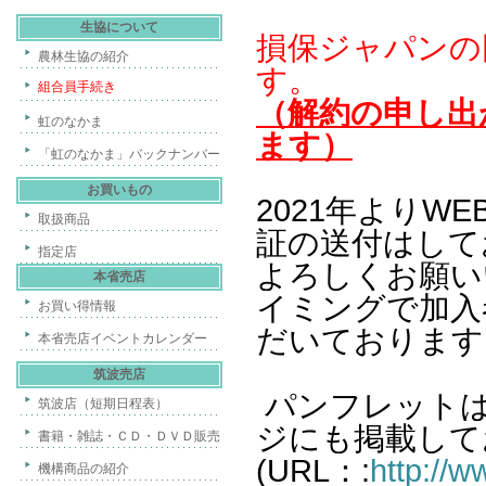
生協について
損保ジャパンの
農林生協の紹介
す。
組合員手続き
（解約の申し出
虹のなかま
ます）
「虹のなかま」バックナンバー
お買いもの
2021年よりW
取扱商品
証の送付はして
指定店
よろしくお願い
本省売店
イミングで加入
お買い得情報
だいております
本省売店イベントカレンダー
筑波売店
パンフレット
筑波店（短期日程表）
ジにも掲載して
書籍・雑誌・ＣＤ・ＤＶＤ販売
(URL：:
http://
機構商品の紹介