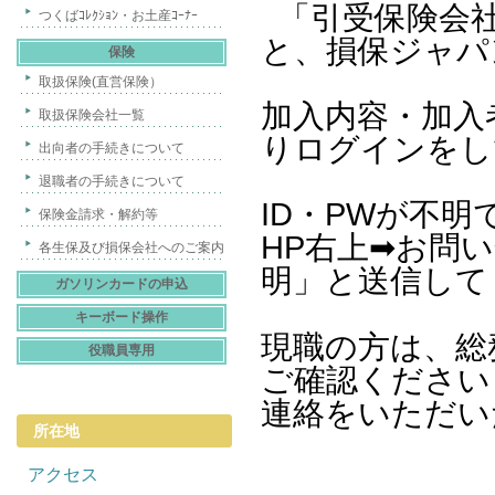
「引受保険会社
つくばｺﾚｸｼｮﾝ・お土産ｺｰﾅｰ
と、損保ジャパ
保険
取扱保険(直営保険）
加入内容・加入
取扱保険会社一覧
りログインをし
出向者の手続きについて
退職者の手続きについて
ID・PWが不
保険金請求・解約等
HP右上➡お問
各生保及び損保会社へのご案内
明」と送信して
ガソリンカードの申込
キーボード操作
現職の方は、総
役職員専用
ご確認ください
連絡をいただい
所在地
アクセス