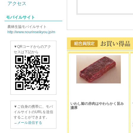
アクセス
モバイルサイト
農林生協モバイルサイト
http://www.nourinseikyou.jp/m
▼QRコードからのアク
セスは下記から
いわし鯨の赤肉はやわらかく旨み
▼ご自身の携帯に、モバ
濃厚
イルサイトのURLを送信
することができます。
→メール送信する