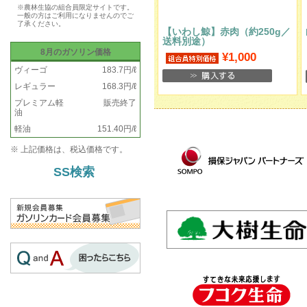
※農林生協の組合員限定サイトです。
一般の方はご利用になりませんのでご
了承ください。
【いわし鯨】赤肉（約250g／
送料別途）
8月のガソリン価格
¥1,000
ヴィーゴ
183.7円/ℓ
レギュラー
168.3円/ℓ
プレミアム軽
販売終了
油
軽油
151.40円/ℓ
※ 上記価格は、税込価格です。
SS検索