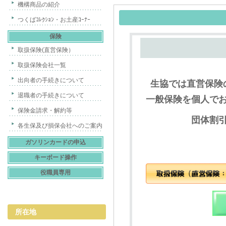
機構商品の紹介
つくばｺﾚｸｼｮﾝ・お土産ｺｰﾅｰ
保険
取扱保険(直営保険）
取扱保険会社一覧
出向者の手続きについて
生協では直営保険
退職者の手続きについて
一般保険を個人で
保険金請求・解約等
団体割
各生保及び損保会社へのご案内
ガソリンカードの申込
キーボード操作
役職員専用
所在地