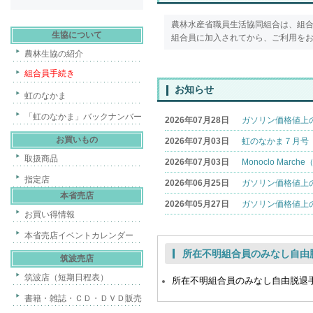
農林水産省職員生活協同組合は、組
生協について
組合員に加入されてから、ご利用を
農林生協の紹介
組合員手続き
お知らせ
虹のなかま
「虹のなかま」バックナンバー
2026年07月28日
ガソリン価格値上
お買いもの
2026年07月03日
虹のなかま７月号
取扱商品
2026年07月03日
Monoclo Ma
指定店
2026年06月25日
ガソリン価格値上
本省売店
2026年05月27日
ガソリン価格値上
お買い得情報
本省売店イベントカレンダー
所在不明組合員のみなし自由
筑波売店
筑波店（短期日程表）
所在不明組合員のみなし自由脱退
書籍・雑誌・ＣＤ・ＤＶＤ販売