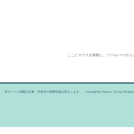
ここにマウスを移動し、ツールバーのコ
本サイトに掲載の記事・写真等の無断転載を禁止します。 Copyright(c) Nouriｎ Co-op.All rights r