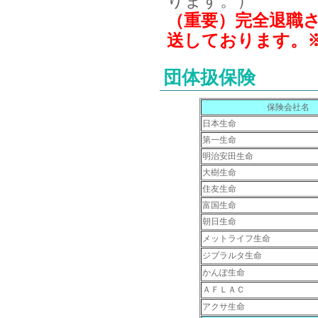
ります。
）
（重要）完全退職
送しております。
団体扱保険
保険会社名
日本生命
第一生命
明治安田生命
大樹生命
住友生命
富国生命
朝日生命
メットライフ生命
ジブラルタ生命
かんぽ生命
ＡＦＬＡＣ
アクサ生命