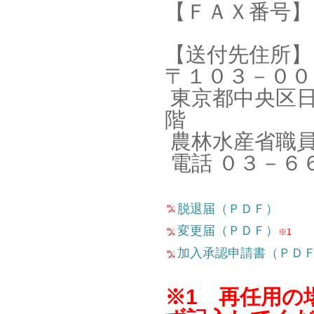
【ＦＡＸ番号】
【送付先住所】
〒１０３－００
東京都中央区日
階
農林水産省職員
電話 ０３－６
脱退届（ＰＤＦ）
変更届（ＰＤＦ）
※1
加入承認申請書（ＰＤ
※1
再任用の