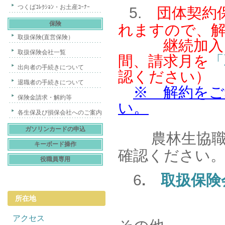
つくばｺﾚｸｼｮﾝ・お土産ｺｰﾅｰ
5.
団体契約
保険
れますので、
取扱保険(直営保険）
継続加入とな
取扱保険会社一覧
間、請求月を
「
出向者の手続きについて
認ください）
退職者の手続きについて
※ 解約をご
保険金請求・解約等
い。
各生保及び損保会社へのご案内
ガソリンカードの申込
農林生協
キーボード操作
確認ください
役職員専用
6
.
取扱保険
所在地
アクセス