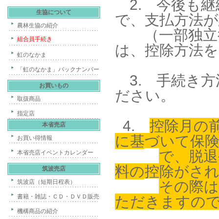
2. 今後も継
生協について
で、支払方法が
農林生協の紹介
（一部独立
組合員手続き
は、
控除方法
虹のなかま
「虹のなかま」バックナンバー
3. 手続き方
お買いもの
ださい。
取扱商品
指定店
4
.
控除月の
本省売店
に基づいて保
お買い得情報
で、脱退
本省売店イベントカレンダー
料の控除がさ
筑波売店
筑波店（短期日程表）
その際は
書籍・雑誌・ＣＤ・ＤＶＤ販売
ただきますの
機構商品の紹介