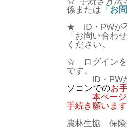
☆ 手続き方法
係または
「お
★ ID・PW
「お問い合わせ
ください。
☆ ログイン
です。
ID・PWが
ソコン
での
お
本ページの最
手続き願いま
農林生協 保険係