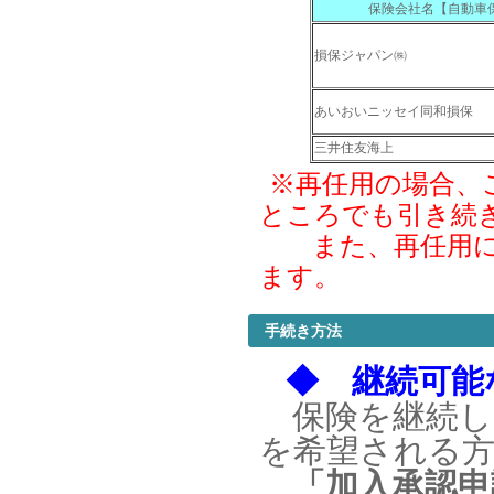
保険会社名【自動車
損保ジャパン㈱
あいおいニッセイ同和損保
三井住友海上
※再任用の場合、
ところでも引き続
また、再任用にな
ます。
手続き方法
◆ 継続可能
保険を継続し
を希望される
「加入承認申請