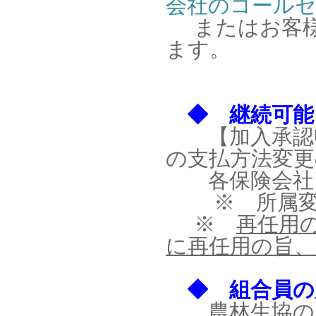
会社のコール
またはお客様
ます。
◆ 継続可能
【加入承認申
の支払方法変更
各保険会社と
※ 所属変更
※
再任用
に再任用の旨
◆ 組合員の
農林生協のご