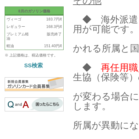
その他
8月のガソリン価格
◆ 海外派遣 
ヴィーゴ
183.7円/ℓ
用が可能です。
レギュラー
168.3円/ℓ
プレミアム軽
販売終了
油
かれる所属と
軽油
151.40円/ℓ
※ 上記価格は、税込価格です。
◆
再任用職
SS検索
生協（保険等）
が変わる場合
します。
所属が異動に
農