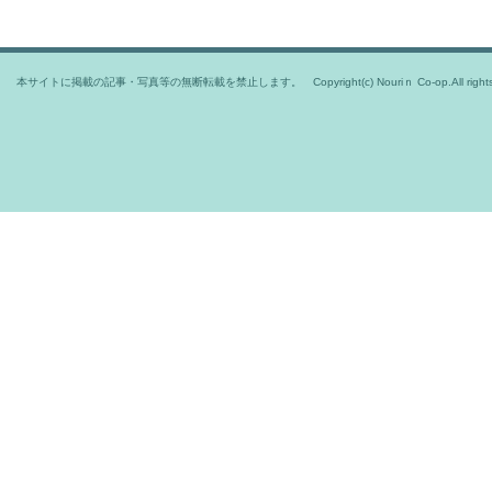
本サイトに掲載の記事・写真等の無断転載を禁止します。 Copyright(c) Nouriｎ Co-op.All rights r