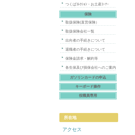
つくばｺﾚｸｼｮﾝ・お土産ｺｰﾅｰ
保険
取扱保険(直営保険）
取扱保険会社一覧
出向者の手続きについて
退職者の手続きについて
保険金請求・解約等
各生保及び損保会社へのご案内
ガソリンカードの申込
キーボード操作
役職員専用
所在地
アクセス