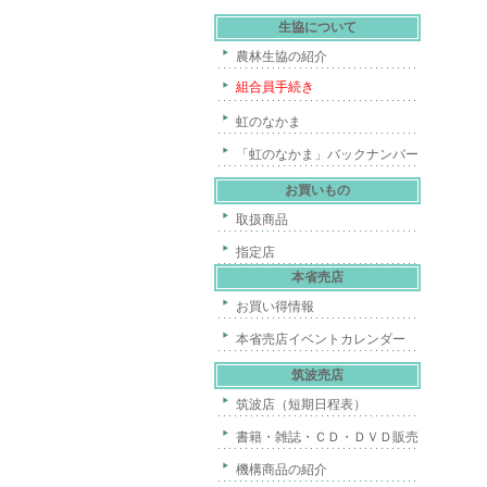
生協について
農林生協の紹介
組合員手続き
虹のなかま
「虹のなかま」バックナンバー
お買いもの
取扱商品
指定店
本省売店
お買い得情報
本省売店イベントカレンダー
筑波売店
筑波店（短期日程表）
書籍・雑誌・ＣＤ・ＤＶＤ販売
機構商品の紹介