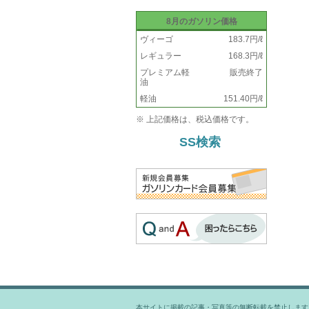
8月のガソリン価格
ヴィーゴ
183.7円/ℓ
レギュラー
168.3円/ℓ
プレミアム軽
販売終了
油
軽油
151.40円/ℓ
※ 上記価格は、税込価格です。
SS検索
本サイトに掲載の記事・写真等の無断転載を禁止します。 Copyright(c