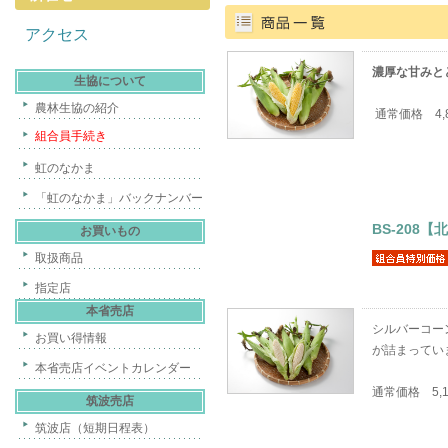
アクセス
濃厚な甘みと
生協について
農林生協の紹介
通常価格 4,
組合員手続き
虹のなかま
「虹のなかま」バックナンバー
BS-208
お買いもの
取扱商品
指定店
本省売店
シルバーコー
お買い得情報
が詰まってい
本省売店イベントカレンダー
通常価格 5,
筑波売店
筑波店（短期日程表）