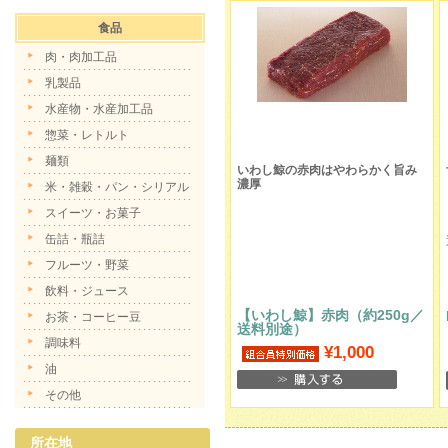
食品
肉・肉加工品
乳製品
水産物・水産加工品
惣菜・レトルト
麺類
いわし鯨の赤肉はやわらかく旨み
濃厚
米・雑穀・パン・シリアル
スイーツ・お菓子
缶詰・瓶詰
フルーツ・野菜
飲料・ジュース
【いわし鯨】赤肉（約250g／
お茶・コーヒー豆
送料別途）
調味料
¥1,000
油
その他
所在地