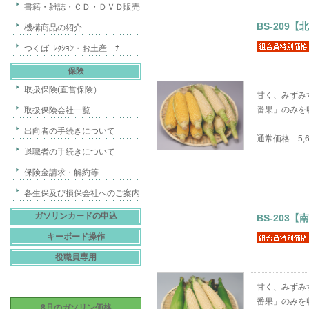
書籍・雑誌・ＣＤ・ＤＶＤ販売
BS-209
機構商品の紹介
つくばｺﾚｸｼｮﾝ・お土産ｺｰﾅｰ
保険
取扱保険(直営保険）
甘く、みずみ
番果」のみを
取扱保険会社一覧
出向者の手続きについて
通常価格 5,
退職者の手続きについて
保険金請求・解約等
各生保及び損保会社へのご案内
ガソリンカードの申込
BS-20
キーボード操作
役職員専用
甘く、みずみ
番果」のみを
8月のガソリン価格