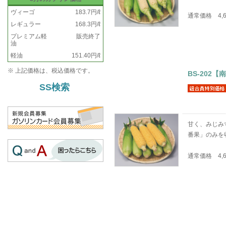
ヴィーゴ
183.7円/ℓ
通常価格 4,
レギュラー
168.3円/ℓ
プレミアム軽
販売終了
油
軽油
151.40円/ℓ
※ 上記価格は、税込価格です。
BS-202
SS検索
甘く、みじみ
番果」のみを
通常価格 4,