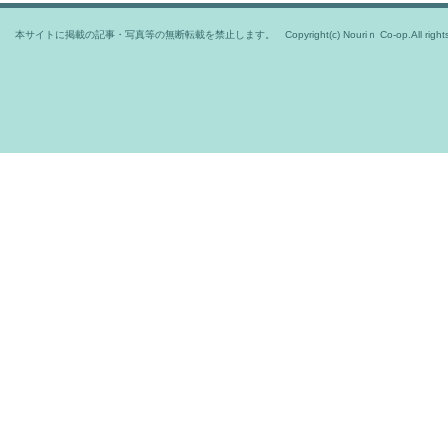
本サイトに掲載の記事・写真等の無断転載を禁止します。 Copyright(c) Nouriｎ Co-op.All rights r