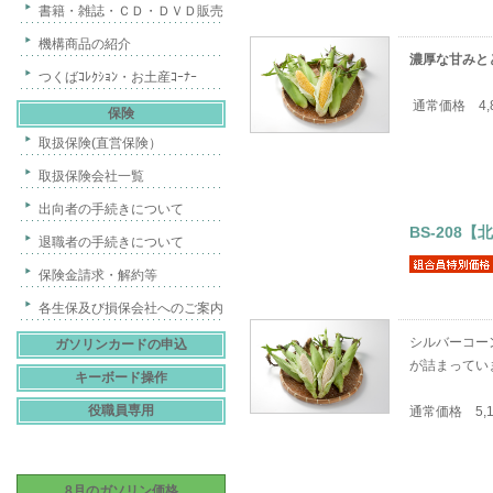
書籍・雑誌・ＣＤ・ＤＶＤ販売
機構商品の紹介
濃厚な甘みと
つくばｺﾚｸｼｮﾝ・お土産ｺｰﾅｰ
通常価格 4,
保険
取扱保険(直営保険）
取扱保険会社一覧
出向者の手続きについて
BS-208
退職者の手続きについて
保険金請求・解約等
各生保及び損保会社へのご案内
シルバーコー
ガソリンカードの申込
が詰まってい
キーボード操作
役職員専用
通常価格 5,
8月のガソリン価格