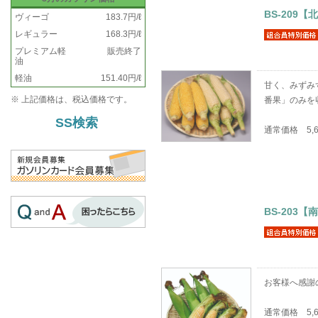
BS-209
ヴィーゴ
183.7円/ℓ
レギュラー
168.3円/ℓ
プレミアム軽
販売終了
油
軽油
151.40円/ℓ
甘く、みずみ
※ 上記価格は、税込価格です。
番果」のみを
SS検索
通常価格 5,
BS-20
お客様へ感謝
通常価格 5,