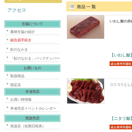
アクセス
いわし鯨の赤
生協について
農林生協の紹介
組合員手続き
虹のなかま
【いわし鯨
「虹のなかま」バックナンバー
お買いもの
取扱商品
コリコリとし
指定店
本省売店
お買い得情報
本省売店イベントカレンダー
筑波売店
【ニタリ鯨
筑波店（短期日程表）