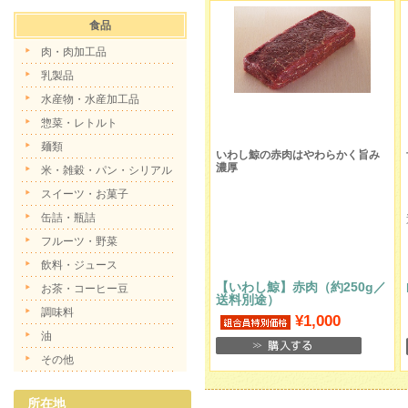
食品
肉・肉加工品
乳製品
水産物・水産加工品
惣菜・レトルト
麺類
いわし鯨の赤肉はやわらかく旨み
濃厚
米・雑穀・パン・シリアル
スイーツ・お菓子
缶詰・瓶詰
フルーツ・野菜
飲料・ジュース
【いわし鯨】赤肉（約250g／
お茶・コーヒー豆
送料別途）
調味料
¥1,000
油
その他
所在地