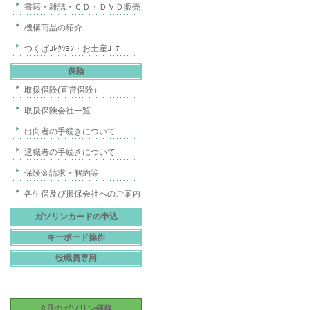
書籍・雑誌・ＣＤ・ＤＶＤ販売
機構商品の紹介
つくばｺﾚｸｼｮﾝ・お土産ｺｰﾅｰ
保険
取扱保険(直営保険）
取扱保険会社一覧
出向者の手続きについて
退職者の手続きについて
保険金請求・解約等
各生保及び損保会社へのご案内
ガソリンカードの申込
キーボード操作
役職員専用
8月のガソリン価格