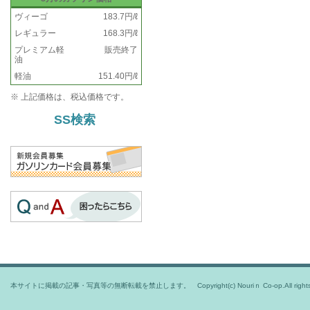
ヴィーゴ
183.7円/ℓ
レギュラー
168.3円/ℓ
プレミアム軽
販売終了
油
軽油
151.40円/ℓ
※ 上記価格は、税込価格です。
SS検索
本サイトに掲載の記事・写真等の無断転載を禁止します。 Copyright(c) Nouriｎ Co-op.All rights r