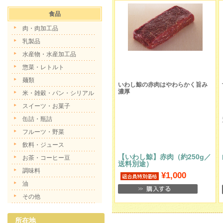
食品
肉・肉加工品
乳製品
水産物・水産加工品
惣菜・レトルト
麺類
いわし鯨の赤肉はやわらかく旨み
濃厚
米・雑穀・パン・シリアル
スイーツ・お菓子
缶詰・瓶詰
フルーツ・野菜
飲料・ジュース
【いわし鯨】赤肉（約250g／
お茶・コーヒー豆
送料別途）
調味料
¥1,000
油
その他
所在地